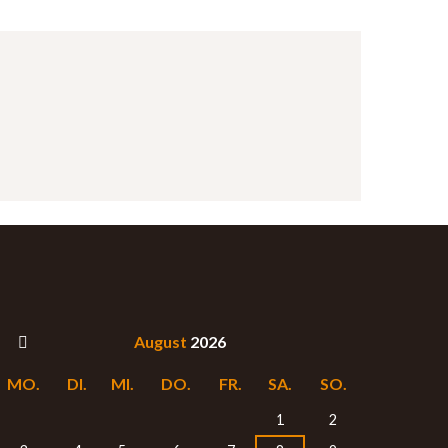
August
2026
MO.
DI.
MI.
DO.
FR.
SA.
SO.
1
2