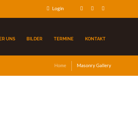
Login
ER UNS
BILDER
TERMINE
KONTAKT
Home
Masonry Gallery