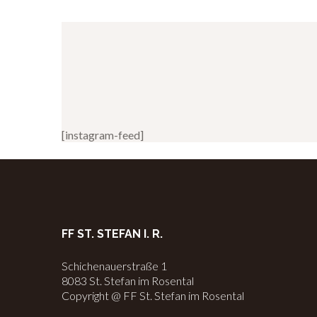
[instagram-feed]
FF ST. STEFAN I. R.
Schichenauerstraße 1
8083 St. Stefan im Rosental
Copyright @ FF St. Stefan im Rosental