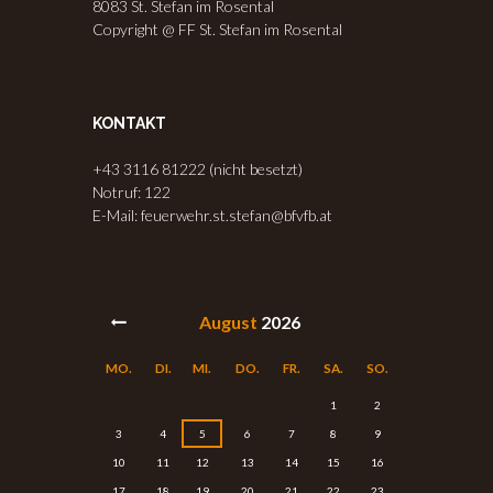
8083 St. Stefan im Rosental
Copyright @ FF St. Stefan im Rosental
KONTAKT
+43 3116 81222 (nicht besetzt)
Notruf: 122
E-Mail: feuerwehr.st.stefan@bfvfb.at
August
2026
MO.
DI.
MI.
DO.
FR.
SA.
SO.
1
2
3
4
5
6
7
8
9
10
11
12
13
14
15
16
17
18
19
20
21
22
23