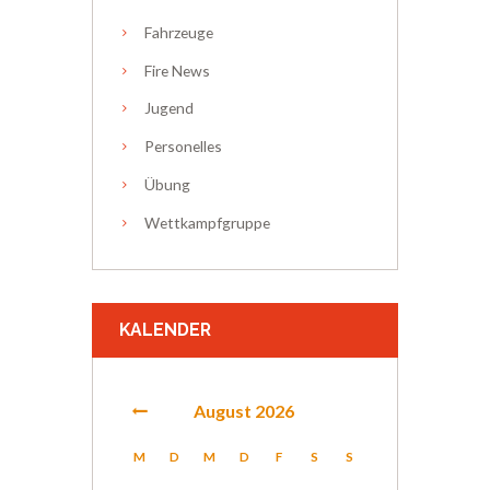
Fahrzeuge
Fire News
Jugend
Personelles
Übung
Wettkampfgruppe
KALENDER
August
2026
M
D
M
D
F
S
S