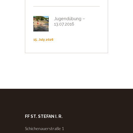
Jugendübung –
13.07.2016
15. July 2026
FF ST. STEFAN I. R.
Schichenauerstraße 1