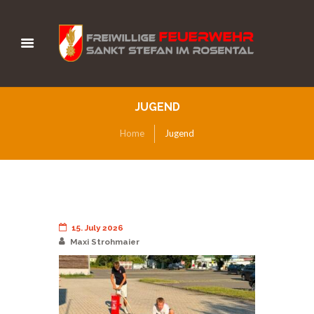
JUGEND
Home
Jugend
15. July 2026
Maxi Strohmaier