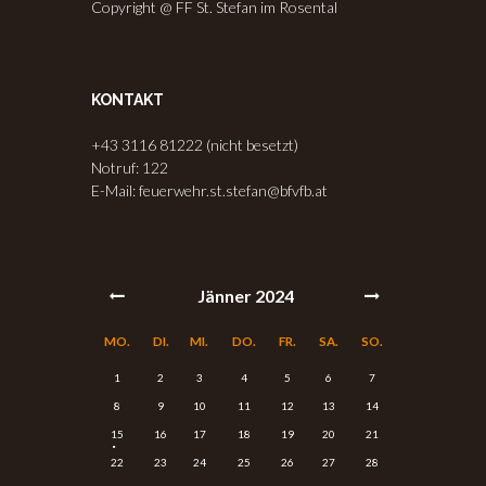
Copyright @ FF St. Stefan im Rosental
KONTAKT
+43 3116 81222 (nicht besetzt)
Notruf: 122
E-Mail: feuerwehr.st.stefan@bfvfb.at
Jänner
2024
MO.
DI.
MI.
DO.
FR.
SA.
SO.
1
2
3
4
5
6
7
8
9
10
11
12
13
14
15
16
17
18
19
20
21
22
23
24
25
26
27
28