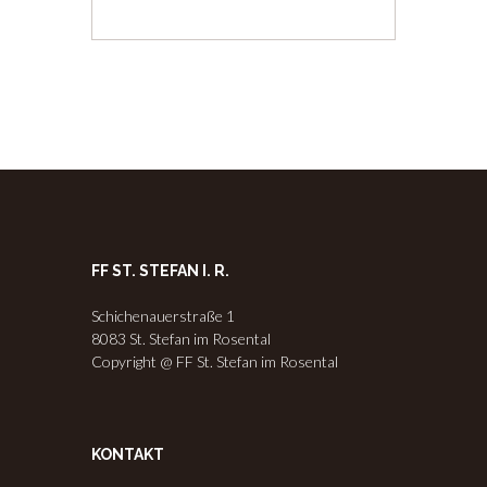
FF ST. STEFAN I. R.
Schichenauerstraße 1
8083 St. Stefan im Rosental
Copyright @ FF St. Stefan im Rosental
KONTAKT