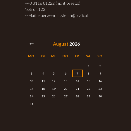
+43 3116 81222 (nicht besetzt)
Notruf: 122
E-Mail: feuerwehr.st.stefan@bfvfb.at
August
2026
MO.
DI.
MI.
DO.
FR.
SA.
SO.
1
2
3
4
5
6
7
8
9
10
11
12
13
14
15
16
17
18
19
20
21
22
23
24
25
26
27
28
29
30
31