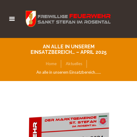
AN ALLE IN UNSEREM
EINSATZBEREICH… – APRIL 2025
Home
Aktuelles
An alle in unserem Einsatzbereich…...