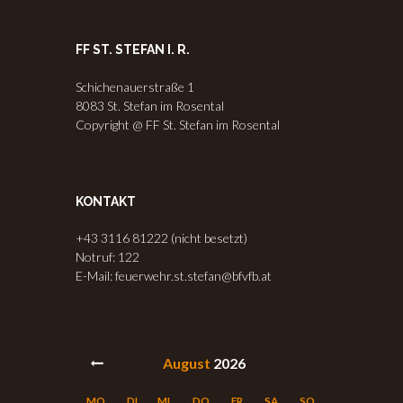
FF ST. STEFAN I. R.
Schichenauerstraße 1
8083 St. Stefan im Rosental
Copyright @ FF St. Stefan im Rosental
KONTAKT
+43 3116 81222 (nicht besetzt)
Notruf: 122
E-Mail: feuerwehr.st.stefan@bfvfb.at
August
2026
MO.
DI.
MI.
DO.
FR.
SA.
SO.