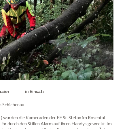
maier
in
Einsatz
n Schichenau
 wurden die Kameraden der FF St. Stefan im Rosental
Uhr durch den Stillen Alarm auf ihren Handys geweckt. Im