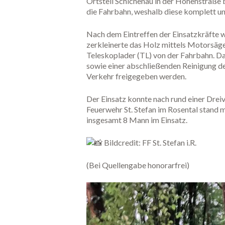
Ortsteil Schichenau in der Höhenstraße
die Fahrbahn, weshalb diese komplett un
Nach dem Eintreffen der Einsatzkräfte w
zerkleinerte das Holz mittels Motorsäge
Teleskoplader (TL) von der Fahrbahn. D
sowie einer abschließenden Reinigung de
Verkehr freigegeben werden.
Der Einsatz konnte nach rund einer Dreiv
Feuerwehr St. Stefan im Rosental stand 
insgesamt 8 Mann im Einsatz.
Bildcredit: FF St. Stefan i.R.
(Bei Quellengabe honorarfrei)