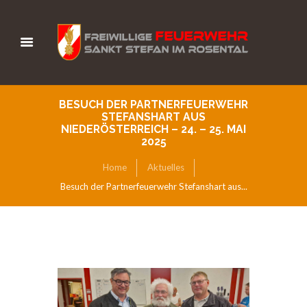
BESUCH DER PARTNERFEUERWEHR
STEFANSHART AUS
NIEDERÖSTERREICH – 24. – 25. MAI
2025
Home
Aktuelles
Besuch der Partnerfeuerwehr Stefanshart aus...