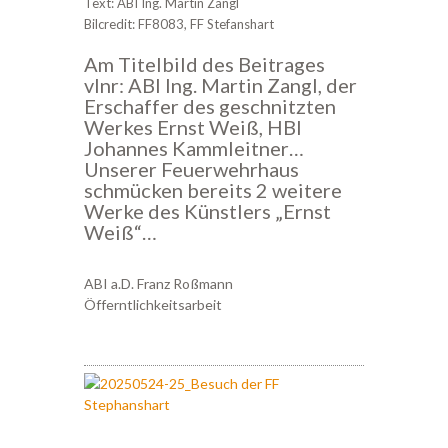
Text: ABI Ing. Martin Zangl
Bilcredit: FF8083, FF Stefanshart
Am Titelbild des Beitrages
vlnr: ABI Ing. Martin Zangl, der
Erschaffer des geschnitzten
Werkes Ernst Weiß, HBI
Johannes Kammleitner…
Unserer Feuerwehrhaus
schmücken bereits 2 weitere
Werke des Künstlers „Ernst
Weiß“…
ABI a.D. Franz Roßmann
Öfferntlichkeitsarbeit
2
0
2
5