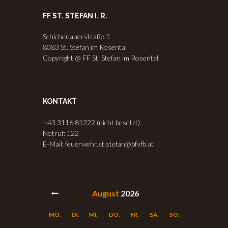
FF ST. STEFAN I. R.
Schichenauerstraße 1
8083 St. Stefan im Rosental
Copyright @ FF St. Stefan im Rosental
KONTAKT
+43 3116 81222 (nicht besetzt)
Notruf: 122
E-Mail: feuerwehr.st.stefan@bfvfb.at
August
2026
MO.
DI.
MI.
DO.
FR.
SA.
SO.