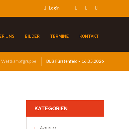
Login
ER UNS
BILDER
TERMINE
KONTAKT
Wettkampfgruppe
BLB Fürstenfeld – 16.05.2026
KATEGORIEN
Aktuelles