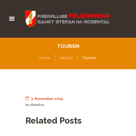
TOURISM
Home
clients2
Tourism
3. November 2015
in
clients2
Related Posts