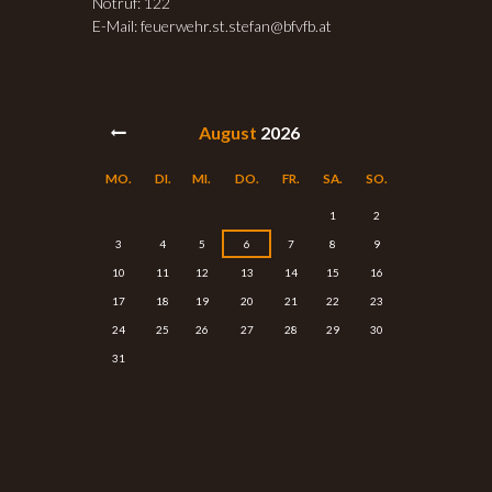
Notruf: 122
E-Mail: feuerwehr.st.stefan@bfvfb.at
August
2026
MO.
DI.
MI.
DO.
FR.
SA.
SO.
1
2
3
4
5
6
7
8
9
10
11
12
13
14
15
16
17
18
19
20
21
22
23
24
25
26
27
28
29
30
31