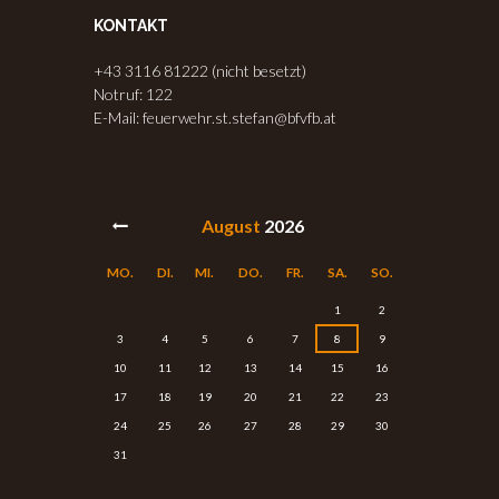
KONTAKT
+43 3116 81222 (nicht besetzt)
Notruf: 122
E-Mail: feuerwehr.st.stefan@bfvfb.at
August
2026
MO.
DI.
MI.
DO.
FR.
SA.
SO.
1
2
3
4
5
6
7
8
9
10
11
12
13
14
15
16
17
18
19
20
21
22
23
24
25
26
27
28
29
30
31