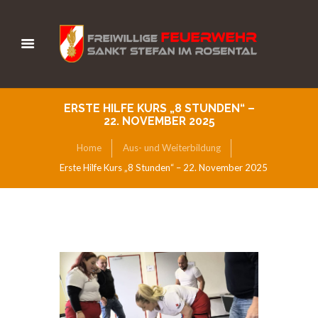
ERSTE HILFE KURS „8 STUNDEN“ –
22. NOVEMBER 2025
Home
Aus- und Weiterbildung
Erste Hilfe Kurs „8 Stunden“ – 22. November 2025