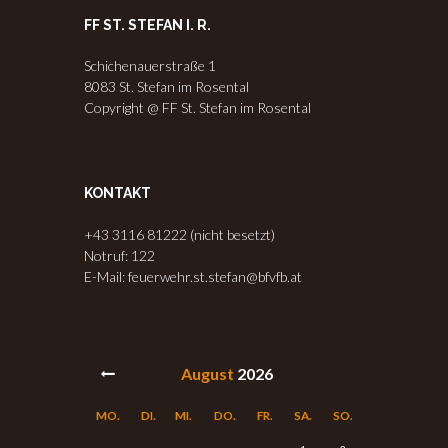
FF ST. STEFAN I. R.
Schichenauerstraße 1
8083 St. Stefan im Rosental
Copyright @ FF St. Stefan im Rosental
KONTAKT
+43 3116 81222 (nicht besetzt)
Notruf: 122
E-Mail: feuerwehr.st.stefan@bfvfb.at
August
2026
MO.
DI.
MI.
DO.
FR.
SA.
SO.