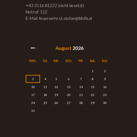
+43 3116 81222 (nicht besetzt)
Notruf: 122
E-Mail: feuerwehr.st.stefan@bfvfb.at
August
2026
MO.
DI.
MI.
DO.
FR.
SA.
SO.
1
2
3
4
5
6
7
8
9
10
11
12
13
14
15
16
17
18
19
20
21
22
23
24
25
26
27
28
29
30
31