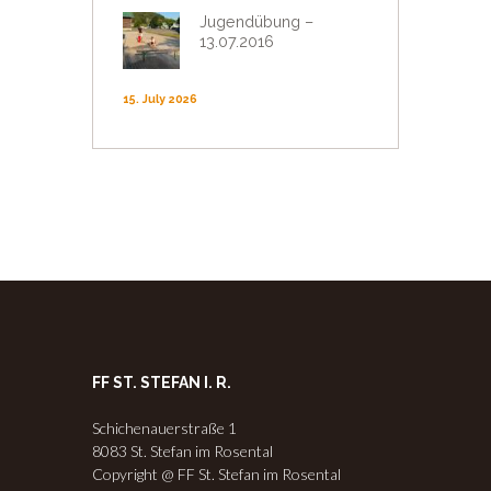
Jugendübung –
13.07.2016
15. July 2026
FF ST. STEFAN I. R.
Schichenauerstraße 1
8083 St. Stefan im Rosental
Copyright @ FF St. Stefan im Rosental