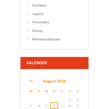
Fire News
Jugend
Personelles
Übung
Wettkampfgruppe
KALENDER
August
2026
M
D
M
D
F
S
S
1
2
3
4
5
6
7
8
9