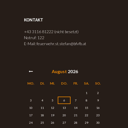
KONTAKT
+43 3116 81222 (nicht besetzt)
Notruf: 122
E-Mail: feuerwehr.st.stefan@bfvfb.at
August
2026
MO.
DI.
MI.
DO.
FR.
SA.
SO.
1
2
3
4
5
6
7
8
9
10
11
12
13
14
15
16
17
18
19
20
21
22
23
24
25
26
27
28
29
30