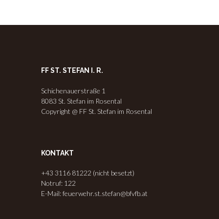
FF ST. STEFAN I. R.
Schichenauerstraße 1
8083 St. Stefan im Rosental
Copyright @ FF St. Stefan im Rosental
KONTAKT
+43 3116 81222 (nicht besetzt)
Notruf: 122
E-Mail: feuerwehr.st.stefan@bfvfb.at