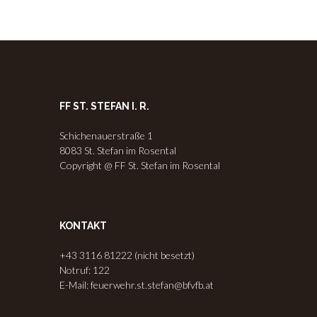
FF ST. STEFAN I. R.
Schichenauerstraße 1
8083 St. Stefan im Rosental
Copyright @ FF St. Stefan im Rosental
KONTAKT
+43 3116 81222 (nicht besetzt)
Notruf: 122
E-Mail: feuerwehr.st.stefan@bfvfb.at