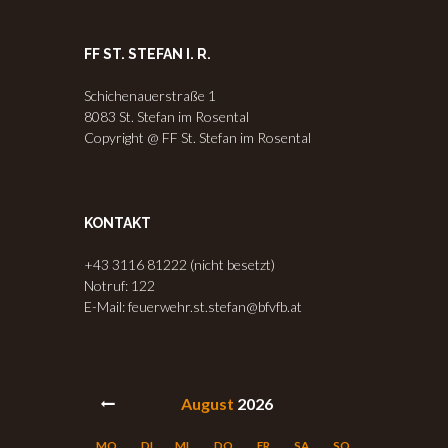
FF ST. STEFAN I. R.
Schichenauerstraße 1
8083 St. Stefan im Rosental
Copyright @ FF St. Stefan im Rosental
KONTAKT
+43 3116 81222 (nicht besetzt)
Notruf: 122
E-Mail: feuerwehr.st.stefan@bfvfb.at
August
2026
MO.
DI.
MI.
DO.
FR.
SA.
SO.