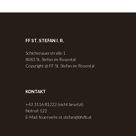
FF ST. STEFAN I. R.
Schichenauerstraße 1
8083 St. Stefan im Rosental
Copyright @ FF St. Stefan im Rosental
KONTAKT
+43 3116 81222 (nicht besetzt)
Notruf: 122
E-Mail: feuerwehr.st.stefan@bfvfb.at