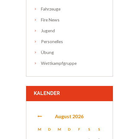
Fahrzeuge
Fire News
Jugend
Personelles
Übung
Wettkampfgruppe
KALENDER
August
2026
M
D
M
D
F
S
S