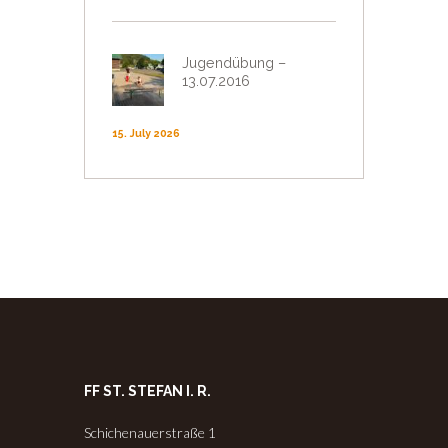
Jugendübung –
13.07.2016
15. July 2026
FF ST. STEFAN I. R.
Schichenauerstraße 1