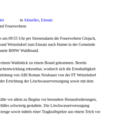
ier
in
Aktuelles
,
Einsatz
fünf Feuerwehren
 um 09:55 Uhr per Sirenenalarm die Feuerwehren Glojach,
al und Wetzelsdorf zum Einsatz nach Hamet in der Gemeinde
 lautete B09W Waldbrand.
n einem Waldstück zu einem Brand gekommen. Bereits
uchentwicklung erkennbar, wodurch sich die Ernsthaftigkeit
satzleitung von ABI Roman Neubauer von der FF Wetzelsdorf
 der Errichtung der Löschwasserversorgung sowie mit dem
 Kräfte vor allem zu Beginn vor besondere Herausforderungen,
efälles schwierig gestaltete. Die Löschwasserversorgung
zeuge sowie mittels einer Tragkraftspritze aus einem Teich vor